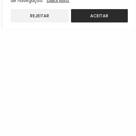
de navegação.
SAIBA MAIS
REJEITAR
ACEITAR
Connect to us!
We are always looking for new
friendships around the world!
Let’s talk and build that
connection.
CONTACT US