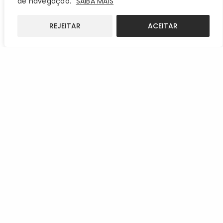
de navegação.
SAIBA MAIS
REJEITAR
ACEITAR
Connect to us!
We are always looking for new
friendships around the world!
Let’s talk and build that
connection.
CONTACT US