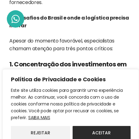
fornecedores.
Os desafios do Brasil e onde a logística precisa
liderar
Apesar do momento favorável, especialistas
chamam atenção para três pontos críticos:
1. Concentração dos investimentos em
poucos setores
Política de Privacidade e Cookies
A dependência excessiva de
commodities pode limitar o avanço
Este site utiliza cookies para garantir uma experiência
para cadeias de valor mais
melhor. Ao continuar, você concorda com o uso de
sofisticadas.
cookies conforme nossa política de privacidade e
cookies. Você pode optar por recusar os cookies, se
preferir.
SAIBA MAIS
2. Infraestrutura ainda desigual
Os fluxos logísticos não acompanham,
REJEITAR
ACEITAR
na mesma velocidade, o crescimento