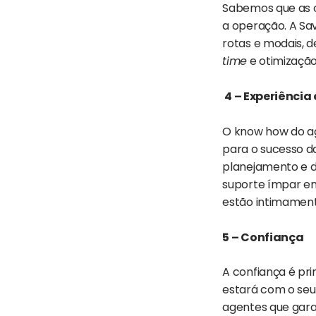
Sabemos que as 
a operação. A Sav
rotas e modais, 
time
e otimização
4 – Experiência
O know how do a
para o sucesso da
planejamento e d
suporte ímpar em 
estão intimamente
5 – Confiança
A confiança é pri
estará com o seu 
agentes que garan