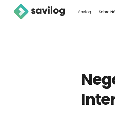
Savilog
Sobre N
Neg
Inte