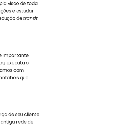
la visão de toda
uções e estudar
redução de
transit
e importante
os, executa o
ontamos com
contábeis que
rga de seu cliente
 antiga rede de