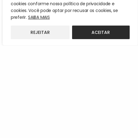
cookies conforme nossa política de privacidade e
cookies. Você pode optar por recusar os cookies, se
preferir.
SAIBA MAIS
REJEITAR
ACEITAR
Conecte-se com a
gente!
Estamos sempre buscando
novas amizades pelo mundo!
Vamos conversar e construir
essa conexão.