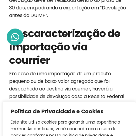
devolução deve ser realizada dentro do prazo de
30 dias, enquadrando a exportação em “Devolução
antes da DUIMP”.
Descaracterização de
importação via
courrier
Em caso de uma importação de um produto
pequeno ou de baixo valor agregado que foi
despachado ao destino via courrier, haverá a
possibilidade de devolução caso a Receita Federal
entenda que o produto precisa ser importado
Política de Privacidade e Cookies
através dos trâmites de uma importação formal.
Este site utiliza cookies para garantir uma experiência
O que fazer?
melhor. Ao continuar, você concorda com o uso de
cookies conforme nossa política de privacidade e