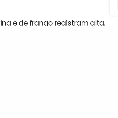
ina e de frango registram alta.
ional no mercado de carnes. Segundo os dados divulgados
BRAFRIGO), no último mês, as exportações de frango
 mais de 420 mil toneladas, alta de 40% e 20%,
e carne bovina, a alta foi de 17% no volume e 7% na
51 milhões. A china continua sendo o principal destino da
ntenha informado sobre o que acontece no Brasil e no
LinkedIn
WhatsApp
Email