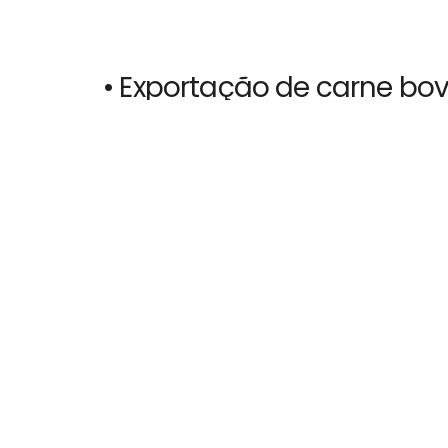
• Exportação de carne bov
O Brasil possui uma alta relevância internac
pela Associação Brasileira de Frigoríficos (A
atingiram US$ 856,6 milhões, o que equivale a
respectivamente. Em relação aos embarques d
receita, chegando a 183 mil toneladas e US$ 8
nossa carne com 57% de participação.
Fique atento às nossas redes sociais e se ma
mundo!
Facebook
Share on X